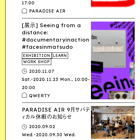
17:00
PARADISE AIR
[展示] Seeing from a
distance:
#documentaryinaction
#facesinmatsudo
EXHIBITION
LEARN
WORK SHOP
2020.11.07
-
,
Sat.
2020.11.23 Mon.
10:00-
20:00
QWERTY
PARADISE AIR 9月サバテ
ィカル休暇のお知らせ
2020.09.02
-
Wed.
2020.09.30 Wed.