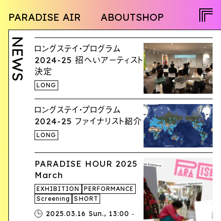
NEWS
PARADISE AIR
ABOUT
SHOP
PROGRAM
OPENCALL
ACTIVITY
PEOPLE
NEWS
TWITTER
ロングステイ・プログラム
FACEBOOK
2024-25 招へいアーティスト
決定
INSTAGRAM
LONG
JA
ロングステイ・プログラム
EN
2024-25 ファイナリスト紹介
LONG
PARADISE HOUR 2025
March
EXHIBITION
PERFORMANCE
Screening
SHORT
,
2025.03.16 Sun.
13:00 ‐