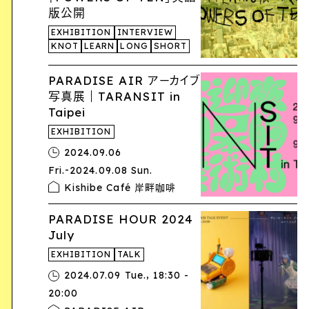
版公開
EXHIBITION
INTERVIEW
KNOT
LEARN
LONG
SHORT
PARADISE AIR アーカイブ
写真展｜TARANSIT in
Taipei
EXHIBITION
2024.09.06
-
Fri.
2024.09.08 Sun.
Kishibe Café 岸畔咖啡
PARADISE HOUR 2024
July
EXHIBITION
TALK
,
2024.07.09 Tue.
18:30 -
20:00