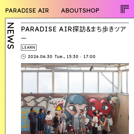
NEWS
PARADISE AIR
ABOUT
SHOP
PROGRAM
OPENCALL
ACTIVITY
PEOPLE
NEWS
TWITTER
PARADISE AIR探訪＆まち歩きツア
FACEBOOK
ー
INSTAGRAM
LEARN
,
2026.06.30 Tue.
15:30 ‐ 17:00
JA
EN